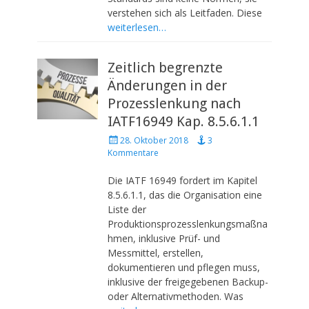
verstehen sich als Leitfaden. Diese
weiterlesen…
Zeitlich begrenzte
Änderungen in der
Prozesslenkung nach
IATF16949 Kap. 8.5.6.1.1
P
28. Oktober 2018
3
o
Kommentare
s
t
Die IATF 16949 fordert im Kapitel
e
8.5.6.1.1, das die Organisation eine
d
Liste der
o
Produktionsprozesslenkungsmaßna
n
hmen, inklusive Prüf- und
Messmittel, erstellen,
dokumentieren und pflegen muss,
inklusive der freigegebenen Backup-
oder Alternativmethoden. Was