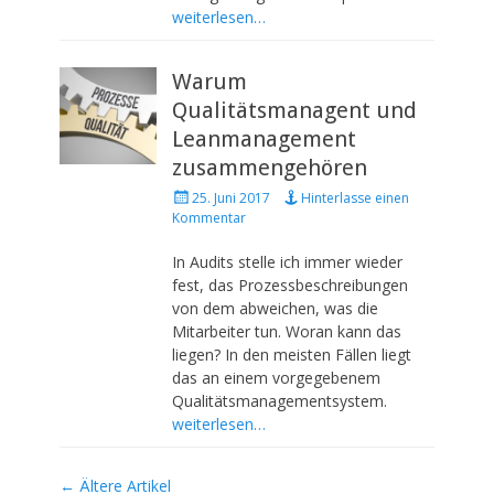
weiterlesen…
Warum
Qualitätsmanagent und
Leanmanagement
zusammengehören
P
25. Juni 2017
Hinterlasse einen
o
Kommentar
s
t
In Audits stelle ich immer wieder
e
fest, das Prozessbeschreibungen
d
von dem abweichen, was die
o
Mitarbeiter tun. Woran kann das
n
liegen? In den meisten Fällen liegt
das an einem vorgegebenem
Qualitätsmanagementsystem.
weiterlesen…
Artikel-
←
Ältere Artikel