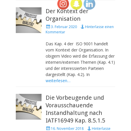
Der Kontext der
Organisation
P
3. Februar 2020
Hinterlasse einen
o
Kommentar
s
t
Das Kap. 4 der ISO 9001 handelt
e
vom Kontext der Organisation. In
d
obigem Video wird die Erfassung der
o
internen/externen Themen (Kap. 4.1)
n
und der interessierten Parteien
dargestellt (Kap. 4.2). In
weiterlesen…
Die Vorbeugende und
Vorausschauende
Instandhaltung nach
IATF16949 Kap. 8.5.1.5
P
16. November 2018
Hinterlasse