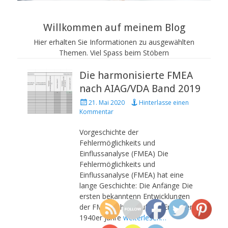
Willkommen auf meinem Blog
Hier erhalten Sie Informationen zu ausgewählten
Themen. Viel Spass beim Stöbern
Die harmonisierte FMEA
nach AIAG/VDA Band 2019
P
21. Mai 2020
Hinterlasse einen
o
Kommentar
s
t
Vorgeschichte der
e
Fehlermöglichkeits und
d
Einflussanalyse (FMEA) Die
o
Fehlermöglichkeits und
n
Einflussanalyse (FMEA) hat eine
lange Geschichte: Die Anfänge Die
ersten bekanntenn Entwicklungen
der FMEA führen auf das Ende der
1940er Jahre
weiterlesen…