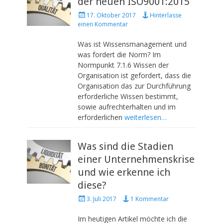
der neuen ISO9001:2015
P
17. Oktober 2017
Hinterlasse
o
einen Kommentar
s
t
Was ist Wissensmanagement und
e
was fordert die Norm? Im
d
Normpunkt 7.1.6 Wissen der
o
Organisation ist gefordert, dass die
n
Organisation das zur Durchführung
erforderliche Wissen bestimmt,
sowie aufrechterhalten und im
erforderlichen
weiterlesen…
Was sind die Stadien
einer Unternehmenskrise
und wie erkenne ich
diese?
P
3. Juli 2017
1 Kommentar
o
s
Im heutigen Artikel möchte ich die