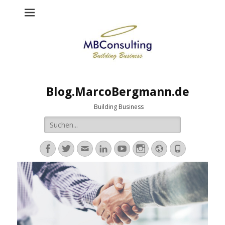
Blog.MarcoBergmann.de
Building Business
Suche
nach:
Facebook
Twitter
E-
LinkedIn
YouTube
Instagram
Website
Telefon
Mail