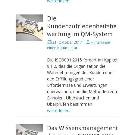
weiterlesen…
Die
Kundenzufriedenheitsbe
wertung im QM-System
P
21. Oktober 2017
Hinterlasse
o
einen Kommentar
s
t
Die ISO9001:2015 fordert im Kapitel
e
9.1.2, das die Organisation die
d
Wahrnehmungen der Kunden über
o
den Erfüllungsgrad einer
n
Erfordernisse und Erwartungen
überwachen, und die Methoden zum
Einholen, Überwachen und
Überprüfen bestimmen
weiterlesen…
Das Wissensmanagement