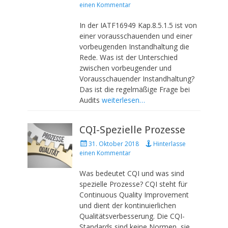
o
einen Kommentar
s
t
In der IATF16949 Kap.8.5.1.5 ist von
e
einer vorausschauenden und einer
d
vorbeugenden Instandhaltung die
o
Rede. Was ist der Unterschied
n
zwischen vorbeugender und
Vorausschauender Instandhaltung?
Das ist die regelmäßige Frage bei
Audits
weiterlesen…
CQI-Spezielle Prozesse
P
31. Oktober 2018
Hinterlasse
o
einen Kommentar
s
t
Was bedeutet CQI und was sind
e
spezielle Prozesse? CQI steht für
d
Continuous Quality Improvement
o
und dient der kontinuierlichen
n
Qualitätsverbesserung. Die CQI-
Standards sind keine Normen, sie