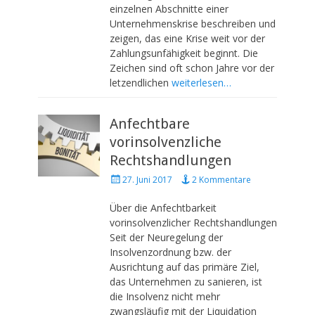
t
einzelnen Abschnitte einer
e
Unternehmenskrise beschreiben und
d
zeigen, das eine Krise weit vor der
o
Zahlungsunfähigkeit beginnt. Die
n
Zeichen sind oft schon Jahre vor der
letzendlichen
weiterlesen…
Anfechtbare
vorinsolvenzliche
Rechtshandlungen
P
27. Juni 2017
2 Kommentare
o
s
Über die Anfechtbarkeit
t
vorinsolvenzlicher Rechtshandlungen
e
Seit der Neuregelung der
d
Insolvenzordnung bzw. der
o
Ausrichtung auf das primäre Ziel,
n
das Unternehmen zu sanieren, ist
die Insolvenz nicht mehr
zwangsläufig mit der Liquidation