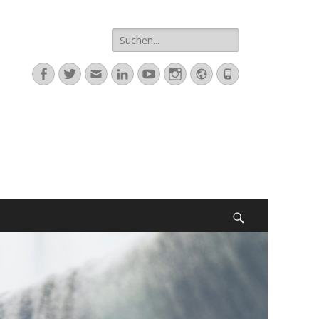
Suche
nach:
Facebook
Twitter
E-
LinkedIn
YouTube
Instagram
Website
Telefon
Mail
Suchen