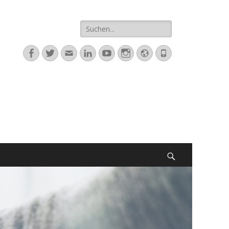
Suche
nach:
Facebook
Twitter
E-
LinkedIn
YouTube
Instagram
Website
Telefon
Mail
Suchen