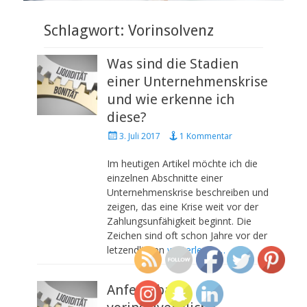
Schlagwort: Vorinsolvenz
Was sind die Stadien
einer Unternehmenskrise
und wie erkenne ich
diese?
P
3. Juli 2017
1 Kommentar
o
s
Im heutigen Artikel möchte ich die
t
einzelnen Abschnitte einer
e
Unternehmenskrise beschreiben und
d
zeigen, das eine Krise weit vor der
o
Zahlungsunfähigkeit beginnt. Die
n
Zeichen sind oft schon Jahre vor der
letzendlichen
weiterlesen…
Anfechtbare