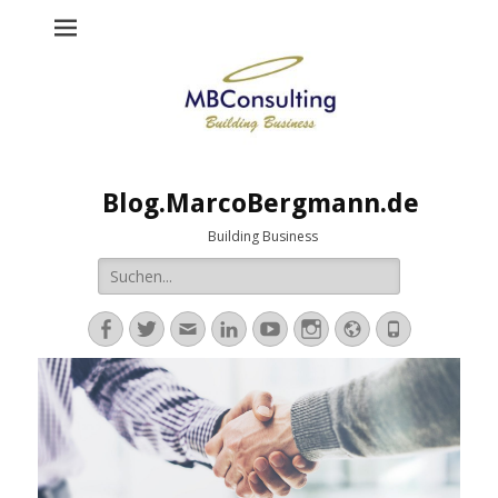
Blog.MarcoBergmann.de
Building Business
Suche
nach:
Facebook
Twitter
E-
LinkedIn
YouTube
Instagram
Website
Telefon
Mail