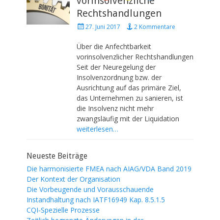
vorinsolvenzliche
Rechtshandlungen
P
27. Juni 2017
2 Kommentare
o
s
Über die Anfechtbarkeit
t
vorinsolvenzlicher Rechtshandlungen
e
Seit der Neuregelung der
d
Insolvenzordnung bzw. der
o
Ausrichtung auf das primäre Ziel,
n
das Unternehmen zu sanieren, ist
die Insolvenz nicht mehr
zwangsläufig mit der Liquidation
weiterlesen…
Neueste Beiträge
Die harmonisierte FMEA nach AIAG/VDA Band 2019
Der Kontext der Organisation
Die Vorbeugende und Vorausschauende
Instandhaltung nach IATF16949 Kap. 8.5.1.5
CQI-Spezielle Prozesse