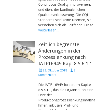
d
Continuous Quality Improvement
o
und dient der kontinuierlichen
n
Qualitätsverbesserung. Die CQI-
Standards sind keine Normen, sie
verstehen sich als Leitfaden. Diese
weiterlesen…
Zeitlich begrenzte
Änderungen in der
Prozesslenkung nach
IATF16949 Kap. 8.5.6.1.1
P
28. Oktober 2018
3
o
Kommentare
s
t
Die IATF 16949 fordert im Kapitel
e
8.5.6.1.1, das die Organisation eine
d
Liste der
o
Produktionsprozesslenkungsmaßna
n
hmen, inklusive Prüf- und