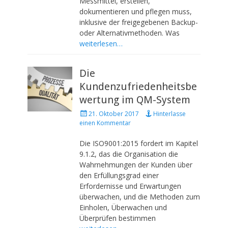
Messmittel, erstellen,
dokumentieren und pflegen muss,
inklusive der freigegebenen Backup-
oder Alternativmethoden. Was
weiterlesen…
Die
Kundenzufriedenheitsbe
wertung im QM-System
P
21. Oktober 2017
Hinterlasse
o
einen Kommentar
s
t
Die ISO9001:2015 fordert im Kapitel
e
9.1.2, das die Organisation die
d
Wahrnehmungen der Kunden über
o
den Erfüllungsgrad einer
n
Erfordernisse und Erwartungen
überwachen, und die Methoden zum
Einholen, Überwachen und
Überprüfen bestimmen