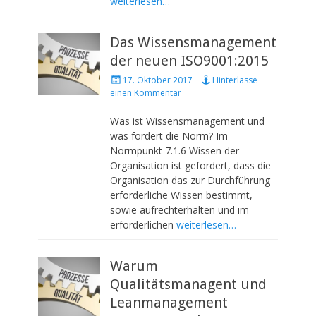
weiterlesen…
Das Wissensmanagement
der neuen ISO9001:2015
P
17. Oktober 2017
Hinterlasse
o
einen Kommentar
s
t
Was ist Wissensmanagement und
e
was fordert die Norm? Im
d
Normpunkt 7.1.6 Wissen der
o
Organisation ist gefordert, dass die
n
Organisation das zur Durchführung
erforderliche Wissen bestimmt,
sowie aufrechterhalten und im
erforderlichen
weiterlesen…
Warum
Qualitätsmanagent und
Leanmanagement