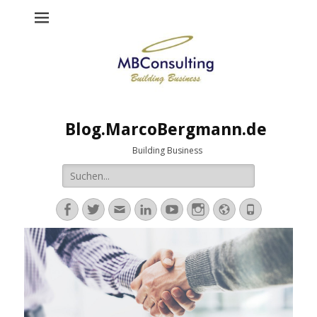
Blog.MarcoBergmann.de
Building Business
Suche
nach:
Facebook
Twitter
E-
LinkedIn
YouTube
Instagram
Website
Telefon
Mail