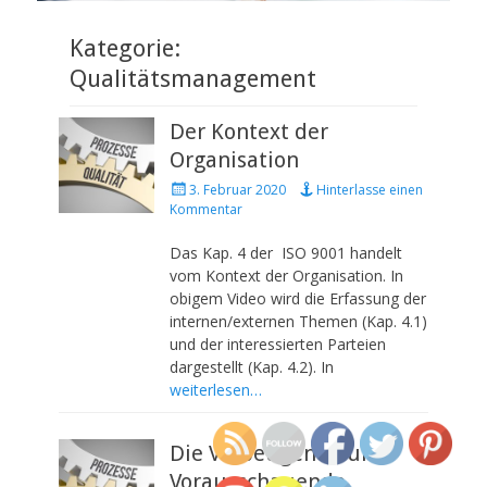
Kategorie:
Qualitätsmanagement
Der Kontext der
Organisation
P
3. Februar 2020
Hinterlasse einen
o
Kommentar
s
t
Das Kap. 4 der ISO 9001 handelt
e
vom Kontext der Organisation. In
d
obigem Video wird die Erfassung der
o
internen/externen Themen (Kap. 4.1)
n
und der interessierten Parteien
dargestellt (Kap. 4.2). In
weiterlesen…
Die Vorbeugende und
Vorausschauende