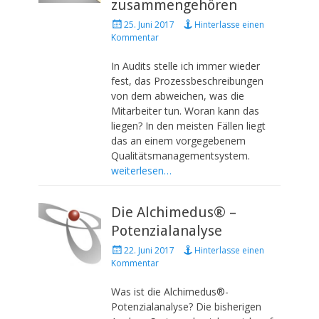
zusammengehören
P
25. Juni 2017
Hinterlasse einen
o
Kommentar
s
t
In Audits stelle ich immer wieder
e
fest, das Prozessbeschreibungen
d
von dem abweichen, was die
o
Mitarbeiter tun. Woran kann das
n
liegen? In den meisten Fällen liegt
das an einem vorgegebenem
Qualitätsmanagementsystem.
weiterlesen…
Die Alchimedus® –
Potenzialanalyse
P
22. Juni 2017
Hinterlasse einen
o
Kommentar
s
t
Was ist die Alchimedus®-
e
Potenzialanalyse? Die bisherigen
d