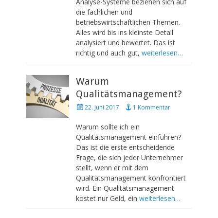
Analyse-Systeme beziehen sich auf
o
die fachlichen und
n
betriebswirtschaftlichen Themen.
Alles wird bis ins kleinste Detail
analysiert und bewertet. Das ist
richtig und auch gut,
weiterlesen…
Warum
Qualitätsmanagement?
P
22. Juni 2017
1 Kommentar
o
s
Warum sollte ich ein
t
Qualitätsmanagement einführen?
e
Das ist die erste entscheidende
d
Frage, die sich jeder Unternehmer
o
stellt, wenn er mit dem
n
Qualitätsmanagement konfrontiert
wird. Ein Qualitätsmanagement
kostet nur Geld, ein
weiterlesen…