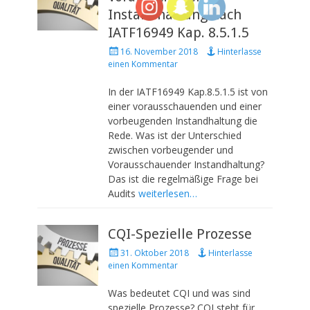
Instandhaltung nach
IATF16949 Kap. 8.5.1.5
P
16. November 2018
Hinterlasse
o
einen Kommentar
s
t
In der IATF16949 Kap.8.5.1.5 ist von
e
einer vorausschauenden und einer
d
vorbeugenden Instandhaltung die
o
Rede. Was ist der Unterschied
n
zwischen vorbeugender und
Vorausschauender Instandhaltung?
Das ist die regelmäßige Frage bei
Audits
weiterlesen…
CQI-Spezielle Prozesse
P
31. Oktober 2018
Hinterlasse
o
einen Kommentar
s
t
Was bedeutet CQI und was sind
e
spezielle Prozesse? CQI steht für