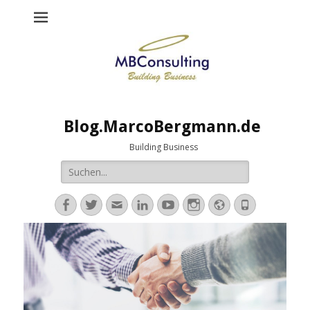
Blog.MarcoBergmann.de
Building Business
Suche
nach:
Facebook
Twitter
E-
LinkedIn
YouTube
Instagram
Website
Telefon
Mail