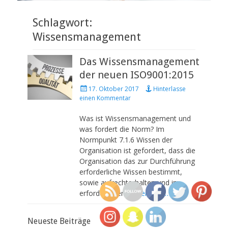
Schlagwort:
Wissensmanagement
Das Wissensmanagement
der neuen ISO9001:2015
P
17. Oktober 2017
Hinterlasse
o
einen Kommentar
s
t
Was ist Wissensmanagement und
e
was fordert die Norm? Im
d
Normpunkt 7.1.6 Wissen der
o
Organisation ist gefordert, dass die
n
Organisation das zur Durchführung
erforderliche Wissen bestimmt,
sowie aufrechterhalten und im
erforderlichen
weiterlesen…
Neueste Beiträge