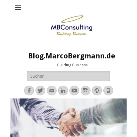
Blog.MarcoBergmann.de
Building Business
Suche
nach:
Facebook
Twitter
E-
LinkedIn
YouTube
Instagram
Website
Telefon
Mail