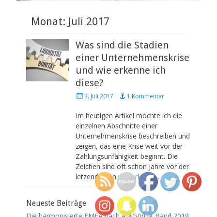
Monat: Juli 2017
Was sind die Stadien
einer Unternehmenskrise
und wie erkenne ich
diese?
P
3. Juli 2017
1 Kommentar
o
s
Im heutigen Artikel möchte ich die
t
einzelnen Abschnitte einer
e
Unternehmenskrise beschreiben und
d
zeigen, das eine Krise weit vor der
o
Zahlungsunfähigkeit beginnt. Die
n
Zeichen sind oft schon Jahre vor der
letzendlichen
weiterlesen…
Neueste Beiträge
Die harmonisierte FMEA nach AIAG/VDA Band 2019