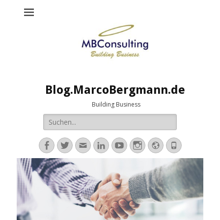
Blog.MarcoBergmann.de
Building Business
Suche
nach:
Facebook
Twitter
E-
LinkedIn
YouTube
Instagram
Website
Telefon
Mail