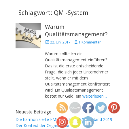
Schlagwort: QM -System
Warum
Qualitätsmanagement?
P
22. Juni 2017
1 Kommentar
o
s
Warum sollte ich ein
t
Qualitätsmanagement einführen?
e
Das ist die erste entscheidende
d
Frage, die sich jeder Unternehmer
o
stellt, wenn er mit dem
n
Qualitätsmanagement konfrontiert
wird. Ein Qualitätsmanagement
kostet nur Geld, ein
weiterlesen…
Neueste Beiträge
Die harmonisierte FMEA nach AIAG/VDA Band 2019
Der Kontext der Organisation