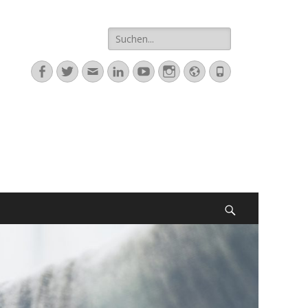
Suche
nach:
Facebook
Twitter
E-
LinkedIn
YouTube
Instagram
Website
Telefon
Mail
Suchen