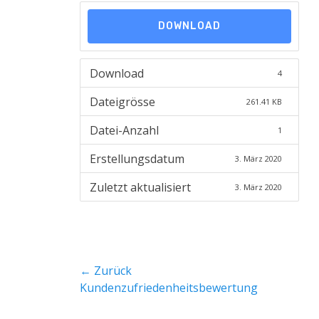
e
o
d
r
DOWNLOAD
o
n
Download
4
Dateigrösse
261.41 KB
Datei-Anzahl
1
Erstellungsdatum
3. März 2020
Zuletzt aktualisiert
3. März 2020
Beitragsnavigation
← Zurück
Vorheriger
Kundenzufriedenheitsbewertung
Beitrag: