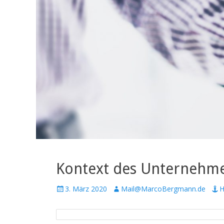
Kontext des Unternehm
P
3. März 2020
A
Mail@MarcoBergmann.de
H
o
u
s
t
t
h